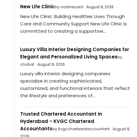
New Life Clinic
by nadineyard
August 8, 2026
New Life Clinic: Building Healthier Lives Through
Care and Community Support New Life Clinic is
committed to creating a supportive...
Luxury Villa Interior Designing Companies for
Elegant and Personalized Living Spaces
by
chahat
August 8, 2026
Luxury villa interior designing companies
specialize in creating sophisticated,
customized, and functional interiors that reflect
the lifestyle and preferences of...
Trusted Chartered Accountant in
Hyderabad – KVGC Chartered
Accountants
by Kvgccharteredaccountant
August 8,
2026