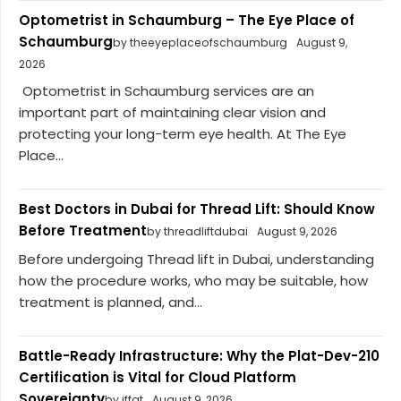
Optometrist in Schaumburg – The Eye Place of
Schaumburg
by theeyeplaceofschaumburg
August 9,
2026
Optometrist in Schaumburg services are an
important part of maintaining clear vision and
protecting your long-term eye health. At The Eye
Place...
Best Doctors in Dubai for Thread Lift: Should Know
Before Treatment
by threadliftdubai
August 9, 2026
Before undergoing Thread lift in Dubai, understanding
how the procedure works, who may be suitable, how
treatment is planned, and...
Battle-Ready Infrastructure: Why the Plat-Dev-210
Certification is Vital for Cloud Platform
Sovereignty
by iffat
August 9, 2026