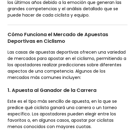
los últimos años debido a la emoción que generan las
grandes competencias y el análisis detallado que se
puede hacer de cada ciclista y equipo.
Cómo Funciona el Mercado de Apuestas
Deportivas en Ciclismo
Las casas de apuestas deportivas ofrecen una variedad
de mercados para apostar en el ciclismo, permitiendo a
los apostadores realizar predicciones sobre diferentes
aspectos de una competencia. Algunos de los
mercados más comunes incluyen:
1. Apuesta al Ganador de la Carrera
Este es el tipo más sencillo de apuesta, en la que se
predice qué ciclista ganará una carrera o un torneo
específico. Los apostadores pueden elegir entre los
favoritos o, en algunos casos, apostar por ciclistas
menos conocidos con mayores cuotas.