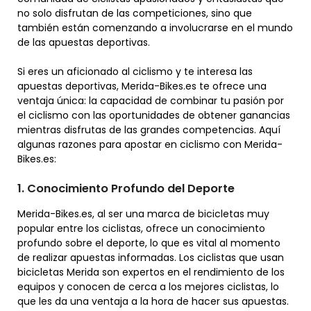
no solo disfrutan de las competiciones, sino que
también están comenzando a involucrarse en el mundo
de las apuestas deportivas.
Si eres un aficionado al ciclismo y te interesa las
apuestas deportivas, Merida-Bikes.es te ofrece una
ventaja única: la capacidad de combinar tu pasión por
el ciclismo con las oportunidades de obtener ganancias
mientras disfrutas de las grandes competencias. Aquí
algunas razones para apostar en ciclismo con Merida-
Bikes.es:
1. Conocimiento Profundo del Deporte
Merida-Bikes.es, al ser una marca de bicicletas muy
popular entre los ciclistas, ofrece un conocimiento
profundo sobre el deporte, lo que es vital al momento
de realizar apuestas informadas. Los ciclistas que usan
bicicletas Merida son expertos en el rendimiento de los
equipos y conocen de cerca a los mejores ciclistas, lo
que les da una ventaja a la hora de hacer sus apuestas.