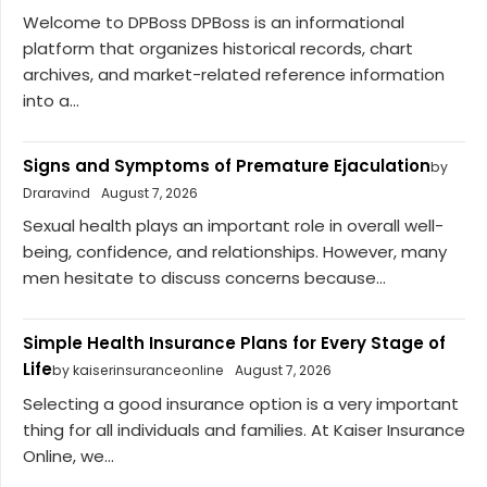
Welcome to DPBoss DPBoss is an informational
platform that organizes historical records, chart
archives, and market-related reference information
into a...
Signs and Symptoms of Premature Ejaculation
by
Draravind
August 7, 2026
Sexual health plays an important role in overall well-
being, confidence, and relationships. However, many
men hesitate to discuss concerns because...
Simple Health Insurance Plans for Every Stage of
Life
by kaiserinsuranceonline
August 7, 2026
Selecting a good insurance option is a very important
thing for all individuals and families. At Kaiser Insurance
Online, we...