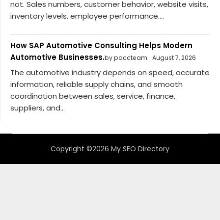
not. Sales numbers, customer behavior, website visits,
inventory levels, employee performance....
How SAP Automotive Consulting Helps Modern
Automotive Businesses.
by paccteam
August 7, 2026
The automotive industry depends on speed, accurate
information, reliable supply chains, and smooth
coordination between sales, service, finance,
suppliers, and...
Copyright ©2026 My SEO Directory