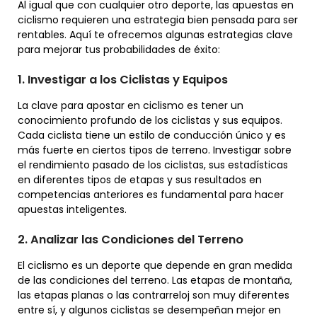
Al igual que con cualquier otro deporte, las apuestas en
ciclismo requieren una estrategia bien pensada para ser
rentables. Aquí te ofrecemos algunas estrategias clave
para mejorar tus probabilidades de éxito:
1. Investigar a los Ciclistas y Equipos
La clave para apostar en ciclismo es tener un
conocimiento profundo de los ciclistas y sus equipos.
Cada ciclista tiene un estilo de conducción único y es
más fuerte en ciertos tipos de terreno. Investigar sobre
el rendimiento pasado de los ciclistas, sus estadísticas
en diferentes tipos de etapas y sus resultados en
competencias anteriores es fundamental para hacer
apuestas inteligentes.
2. Analizar las Condiciones del Terreno
El ciclismo es un deporte que depende en gran medida
de las condiciones del terreno. Las etapas de montaña,
las etapas planas o las contrarreloj son muy diferentes
entre sí, y algunos ciclistas se desempeñan mejor en