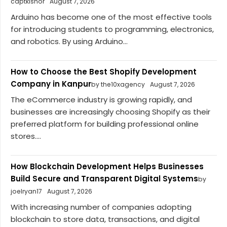
captkishor
August 7, 2026
Arduino has become one of the most effective tools
for introducing students to programming, electronics,
and robotics. By using Arduino...
How to Choose the Best Shopify Development
Company in Kanpur
by the10xagency
August 7, 2026
The eCommerce industry is growing rapidly, and
businesses are increasingly choosing Shopify as their
preferred platform for building professional online
stores....
How Blockchain Development Helps Businesses
Build Secure and Transparent Digital Systems
by
joelryan17
August 7, 2026
With increasing number of companies adopting
blockchain to store data, transactions, and digital