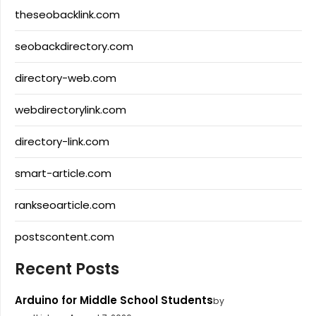
theseobacklink.com
seobackdirectory.com
directory-web.com
webdirectorylink.com
directory-link.com
smart-article.com
rankseoarticle.com
postscontent.com
Recent Posts
Arduino for Middle School Students
by